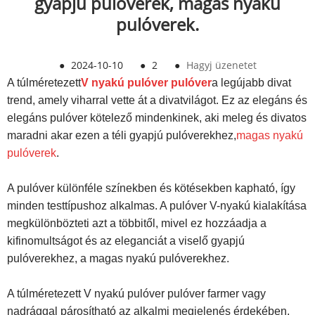
gyapjú pulóverek, magas nyakú
pulóverek.
●
2024-10-10
●
2
●
Hagyj üzenetet
A túlméretezett
V nyakú pulóver pulóver
a legújabb divat
trend, amely viharral vette át a divatvilágot. Ez az elegáns és
elegáns pulóver kötelező mindenkinek, aki meleg és divatos
maradni akar ezen a téli gyapjú pulóverekhez,
magas nyakú
pulóverek
.
A pulóver különféle színekben és kötésekben kapható, így
minden testtípushoz alkalmas. A pulóver V-nyakú kialakítása
megkülönbözteti azt a többitől, mivel ez hozzáadja a
kifinomultságot és az eleganciát a viselő gyapjú
pulóverekhez, a magas nyakú pulóverekhez.
A túlméretezett V nyakú pulóver pulóver farmer vagy
nadrággal párosítható az alkalmi megjelenés érdekében,