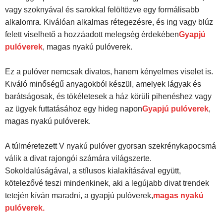
vagy szoknyával és sarokkal felöltözve egy formálisabb
alkalomra. Kiválóan alkalmas rétegezésre, és ing vagy blúz
felett viselhető a hozzáadott melegség érdekében
Gyapjú
pulóverek
, magas nyakú pulóverek.
Ez a pulóver nemcsak divatos, hanem kényelmes viselet is.
Kiváló minőségű anyagokból készül, amelyek lágyak és
barátságosak, és tökéletesek a ház körüli pihenéshez vagy
az ügyek futtatásához egy hideg napon
Gyapjú pulóverek
,
magas nyakú pulóverek.
A túlméretezett V nyakú pulóver gyorsan szekrénykapocsmá
válik a divat rajongói számára világszerte.
Sokoldalúságával, a stílusos kialakításával együtt,
kötelezővé teszi mindenkinek, aki a legújabb divat trendek
tetején kíván maradni, a gyapjú pulóverek,
magas nyakú
pulóverek
.