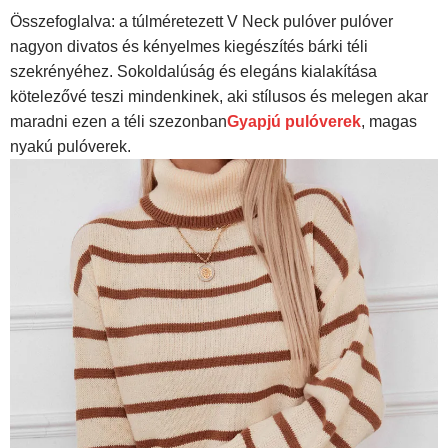
Összefoglalva: a túlméretezett V Neck pulóver pulóver
nagyon divatos és kényelmes kiegészítés bárki téli
szekrényéhez. Sokoldalúság és elegáns kialakítása
kötelezővé teszi mindenkinek, aki stílusos és melegen akar
maradni ezen a téli szezonban
Gyapjú pulóverek
, magas
nyakú pulóverek.