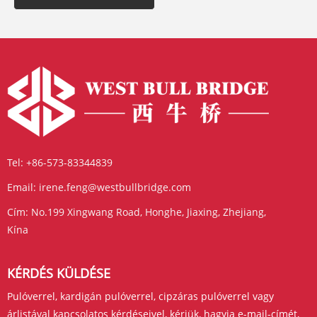
Tel:
+86-573-83344839
Email:
irene.feng@westbullbridge.com
Cím:
No.199 Xingwang Road, Honghe, Jiaxing, Zhejiang,
Kína
KÉRDÉS KÜLDÉSE
Pulóverrel, kardigán pulóverrel, cipzáras pulóverrel vagy
árlistával kapcsolatos kérdéseivel, kérjük, hagyja e-mail-címét,