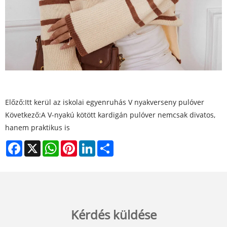
Előző:
Itt kerül az iskolai egyenruhás V nyakverseny pulóver
Következő:
A V-nyakú kötött kardigán pulóver nemcsak divatos,
hanem praktikus is
Facebook
X
WhatsApp
Pinterest
LinkedIn
Share
Kérdés küldése