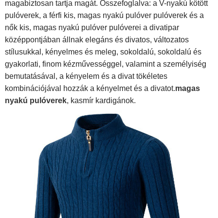
magabiztosan tartja magát. Összefoglalva: a V-nyakú kötött
pulóverek, a férfi kis, magas nyakú pulóver pulóverek és a
nők kis, magas nyakú pulóver pulóverei a divatipar
középpontjában állnak elegáns és divatos, változatos
stílusukkal, kényelmes és meleg, sokoldalú, sokoldalú és
gyakorlati, finom kézművességgel, valamint a személyiség
bemutatásával, a kényelem és a divat tökéletes
kombinációjával hozzák a kényelmet és a divatot.
magas
nyakú pulóverek
, kasmír kardigánok.