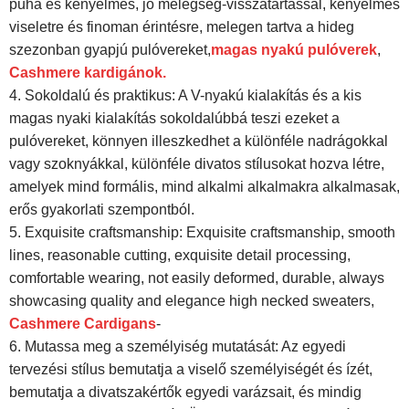
puha és kényelmes, jó melegség-visszatartással, kényelmes
viseletre és finoman érintésre, melegen tartva a hideg
szezonban gyapjú pulóvereket,
magas nyakú pulóverek
,
Cashmere kardigánok.
4. Sokoldalú és praktikus: A V-nyakú kialakítás és a kis
magas nyaki kialakítás sokoldalúbbá teszi ezeket a
pulóvereket, könnyen illeszkedhet a különféle nadrágokkal
vagy szoknyákkal, különféle divatos stílusokat hozva létre,
amelyek mind formális, mind alkalmi alkalmakra alkalmasak,
erős gyakorlati szempontból.
5. Exquisite craftsmanship: Exquisite craftsmanship, smooth
lines, reasonable cutting, exquisite detail processing,
comfortable wearing, not easily deformed, durable, always
showcasing quality and elegance high necked sweaters,
Cashmere Cardigans
-
6. Mutassa meg a személyiség mutatását: Az egyedi
tervezési stílus bemutatja a viselő személyiségét és ízét,
bemutatja a divatszakértők egyedi varázsait, és mindig