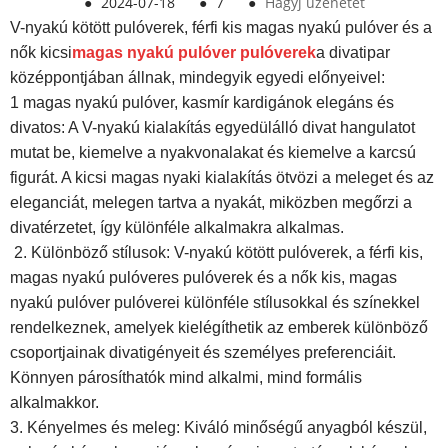
●
2024-07-18
●
7
●
Hagyj üzenetet
V-nyakú kötött pulóverek, férfi kis magas nyakú pulóver és a
nők kicsi
magas nyakú pulóver pulóverek
a divatipar
középpontjában állnak, mindegyik egyedi előnyeivel:
1 magas nyakú pulóver, kasmír kardigánok elegáns és
divatos: A V-nyakú kialakítás egyedülálló divat hangulatot
mutat be, kiemelve a nyakvonalakat és kiemelve a karcsú
figurát. A kicsi magas nyaki kialakítás ötvözi a meleget és az
eleganciát, melegen tartva a nyakát, miközben megőrzi a
divatérzetet, így különféle alkalmakra alkalmas.
2. Különböző stílusok: V-nyakú kötött pulóverek, a férfi kis,
magas nyakú pulóveres pulóverek és a nők kis, magas
nyakú pulóver pulóverei különféle stílusokkal és színekkel
rendelkeznek, amelyek kielégíthetik az emberek különböző
csoportjainak divatigényeit és személyes preferenciáit.
Könnyen párosíthatók mind alkalmi, mind formális
alkalmakkor.
3. Kényelmes és meleg: Kiváló minőségű anyagból készül,