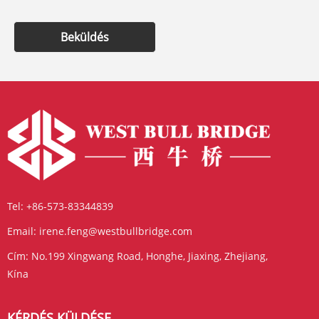
Beküldés
Tel:
+86-573-83344839
Email:
irene.feng@westbullbridge.com
Cím:
No.199 Xingwang Road, Honghe, Jiaxing, Zhejiang,
Kína
KÉRDÉS KÜLDÉSE