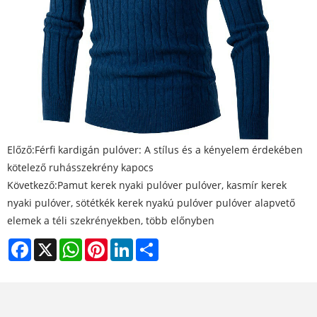
Előző:
Férfi kardigán pulóver: A stílus és a kényelem érdekében
kötelező ruhásszekrény kapocs
Következő:
Pamut kerek nyaki pulóver pulóver, kasmír kerek
nyaki pulóver, sötétkék kerek nyakú pulóver pulóver alapvető
elemek a téli szekrényekben, több előnyben
Facebook
X
WhatsApp
Pinterest
LinkedIn
Share