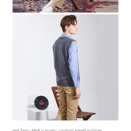
Hot Tags: Férfi V-nyakú, ujjatlan kötött pulóver