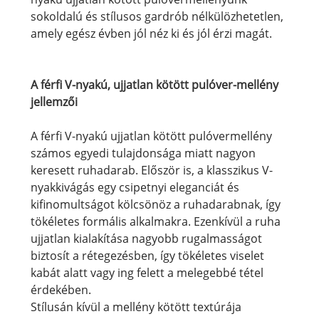
sokoldalú és stílusos gardrób nélkülözhetetlen,
amely egész évben jól néz ki és jól érzi magát.
A férfi V-nyakú, ujjatlan kötött pulóver-mellény
jellemzői
A férfi V-nyakú ujjatlan kötött pulóvermellény
számos egyedi tulajdonsága miatt nagyon
keresett ruhadarab. Először is, a klasszikus V-
nyakkivágás egy csipetnyi eleganciát és
kifinomultságot kölcsönöz a ruhadarabnak, így
tökéletes formális alkalmakra. Ezenkívül a ruha
ujjatlan kialakítása nagyobb rugalmasságot
biztosít a rétegezésben, így tökéletes viselet
kabát alatt vagy ing felett a melegebbé tétel
érdekében.
Stílusán kívül a mellény kötött textúrája