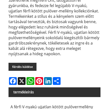
Szeretnénk meghívni Önt, látogasson el
gyárunkba, és fedezze fel legújabb V-nyakú,
ujjatlan férfi kötött pulóver-mellény kollekciónkat.
Termékeinket a stílus és a kényelem szem előtt
tartásával terveztük, és biztosak vagyunk benne,
hogy elégedett lesz ruháink minőségével és
megfizethetőségével. Férfi V-nyakú, ujjatlan kötött
pulóvermellényeink sokoldalú kiegészítői bármely
gardróbszekrénynek, tökéletesek az ingre és a
kabát alá rétegezve, hogy extra meleget
nyújtsanak a hideg napokon.
Kérdés küldése
Facebook
X
WhatsApp
Pinterest
LinkedIn
Share
termékleírás
A férfi V-nyakú ujjatlan kötött pulóvermellény