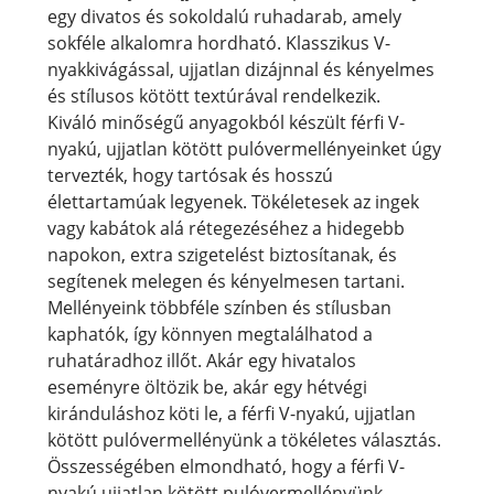
egy divatos és sokoldalú ruhadarab, amely
sokféle alkalomra hordható. Klasszikus V-
nyakkivágással, ujjatlan dizájnnal és kényelmes
és stílusos kötött textúrával rendelkezik.
Kiváló minőségű anyagokból készült férfi V-
nyakú, ujjatlan kötött pulóvermellényeinket úgy
tervezték, hogy tartósak és hosszú
élettartamúak legyenek. Tökéletesek az ingek
vagy kabátok alá rétegezéséhez a hidegebb
napokon, extra szigetelést biztosítanak, és
segítenek melegen és kényelmesen tartani.
Mellényeink többféle színben és stílusban
kaphatók, így könnyen megtalálhatod a
ruhatáradhoz illőt. Akár egy hivatalos
eseményre öltözik be, akár egy hétvégi
kiránduláshoz köti le, a férfi V-nyakú, ujjatlan
kötött pulóvermellényünk a tökéletes választás.
Összességében elmondható, hogy a férfi V-
nyakú ujjatlan kötött pulóvermellényünk