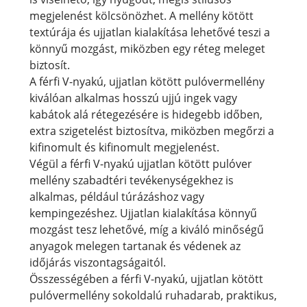
megjelenést kölcsönözhet. A mellény kötött
textúrája és ujjatlan kialakítása lehetővé teszi a
könnyű mozgást, miközben egy réteg meleget
biztosít.
A férfi V-nyakú, ujjatlan kötött pulóvermellény
kiválóan alkalmas hosszú ujjú ingek vagy
kabátok alá rétegezésére is hidegebb időben,
extra szigetelést biztosítva, miközben megőrzi a
kifinomult és kifinomult megjelenést.
Végül a férfi V-nyakú ujjatlan kötött pulóver
mellény szabadtéri tevékenységekhez is
alkalmas, például túrázáshoz vagy
kempingezéshez. Ujjatlan kialakítása könnyű
mozgást tesz lehetővé, míg a kiváló minőségű
anyagok melegen tartanak és védenek az
időjárás viszontagságaitól.
Összességében a férfi V-nyakú, ujjatlan kötött
pulóvermellény sokoldalú ruhadarab, praktikus,