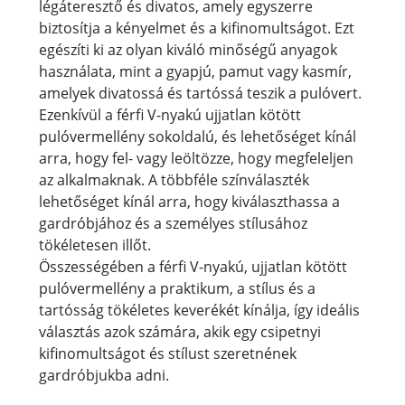
légáteresztő és divatos, amely egyszerre
biztosítja a kényelmet és a kifinomultságot. Ezt
egészíti ki az olyan kiváló minőségű anyagok
használata, mint a gyapjú, pamut vagy kasmír,
amelyek divatossá és tartóssá teszik a pulóvert.
Ezenkívül a férfi V-nyakú ujjatlan kötött
pulóvermellény sokoldalú, és lehetőséget kínál
arra, hogy fel- vagy leöltözze, hogy megfeleljen
az alkalmaknak. A többféle színválaszték
lehetőséget kínál arra, hogy kiválaszthassa a
gardróbjához és a személyes stílusához
tökéletesen illőt.
Összességében a férfi V-nyakú, ujjatlan kötött
pulóvermellény a praktikum, a stílus és a
tartósság tökéletes keverékét kínálja, így ideális
választás azok számára, akik egy csipetnyi
kifinomultságot és stílust szeretnének
gardróbjukba adni.