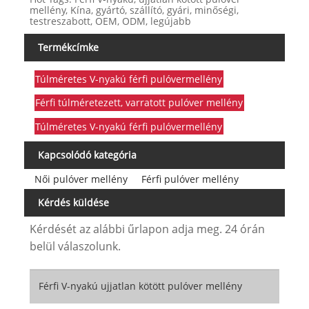
mellény, Kína, gyártó, szállító, gyári, minőségi,
testreszabott, OEM, ODM, legújabb
Termékcímke
Túlméretes V-nyakú férfi pulóvermellény
Férfi túlméretezett, varratott pulóver mellény
Túlméretes V-nyakú férfi pulóvermellény
Kapcsolódó kategória
Női pulóver mellény
Férfi pulóver mellény
Kérdés küldése
Kérdését az alábbi űrlapon adja meg. 24 órán
belül válaszolunk.