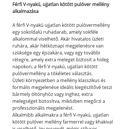
Férfi V-nyakú, ujjatlan kötött pulóver mellény
alkalmazása
A férfi V-nyakú ujjatlan kötött pulóvermellény
egy sokoldalú ruhadarab, amely sokféle
alkalommal viselhető. Akár hivatalos üzleti
ruhára, akár hétköznapi megjelenésre van
szüksége egy éjszakára, vagy egy további
rétegre, amely extra meleget biztosít a hideg
napokon, a férfi V-nyakú, ujjatlan kötött
pulóvermellény a tökéletes választás.
Üzleti környezetben a mellény klasszikus és
formális megjelenése ideális kiegészítővé teszi
bármely öltönyhöz vagy inghez, extra
melegséget biztosítva, miközben megőrzi a
professzionális megjelenést.
Alkalmibb alkalmakra a férfi V-nyakú, ujjatlan
kötött pulóver mellény farmerrel vagy khakival
is viselhető, így nyugodt, mégis stílusos