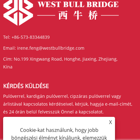
Tel:
+86-573-83344839
Email:
irene.feng@westbullbridge.com
Cím:
No.199 Xingwang Road, Honghe, Jiaxing, Zhejiang,
Kína
KÉRDÉS KÜLDÉSE
Pulóverrel, kardigán pulóverrel, cipzáras pulóverrel vagy
árlistával kapcsolatos kérdéseivel, kérjük, hagyja e-mail-címét,
és 24 órán belül felvesszük Önnel a kapcsolatot.
X
ÉRDEKLŐDJ MOST
Cookie-kat használunk, hogy jobb
böngészési élményt kínáljunk, elemezzük