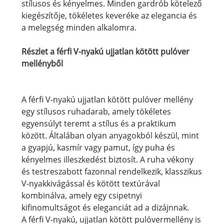
stílusos és kényelmes. Minden gardrób kötelező
kiegészítője, tökéletes keveréke az elegancia és
a melegség minden alkalomra.
Részlet a férfi V-nyakú ujjatlan kötött pulóver
mellényből
A férfi V-nyakú ujjatlan kötött pulóver mellény
egy stílusos ruhadarab, amely tökéletes
egyensúlyt teremt a stílus és a praktikum
között. Általában olyan anyagokból készül, mint
a gyapjú, kasmír vagy pamut, így puha és
kényelmes illeszkedést biztosít. A ruha vékony
és testreszabott fazonnal rendelkezik, klasszikus
V-nyakkivágással és kötött textúrával
kombinálva, amely egy csipetnyi
kifinomultságot és eleganciát ad a dizájnnak.
A férfi V-nyakú, ujjatlan kötött pulóvermellény is