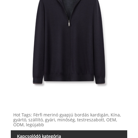
Hot Tags: Férfi merinó gyapjú bordás kardigán, Kína,
gyártó, szállító, gyári, minőség, testreszabott, OEM,
ODM, legújabb
Kapcsolódó kategória