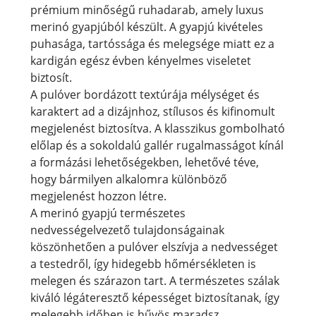
prémium minőségű ruhadarab, amely luxus
merinó gyapjúból készült. A gyapjú kivételes
puhasága, tartóssága és melegsége miatt ez a
kardigán egész évben kényelmes viseletet
biztosít.
A pulóver bordázott textúrája mélységet és
karaktert ad a dizájnhoz, stílusos és kifinomult
megjelenést biztosítva. A klasszikus gombolható
előlap és a sokoldalú gallér rugalmasságot kínál
a formázási lehetőségekben, lehetővé téve,
hogy bármilyen alkalomra különböző
megjelenést hozzon létre.
A merinó gyapjú természetes
nedvességelvezető tulajdonságainak
köszönhetően a pulóver elszívja a nedvességet
a testedről, így hidegebb hőmérsékleten is
melegen és szárazon tart. A természetes szálak
kiváló légáteresztő képességet biztosítanak, így
melegebb időben is hűvös maradsz.