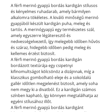
A férfi merinó gyapjú bordás kardigán stílusos
és kényelmes ruhadarab, amely bármilyen
alkalomra tökéletes. A kiváló minőségű merinó
gyapjúból készült kardigán puha, meleg és
tartós. A merinógyapjú egy természetes szál,
amely egyszerre légáteresztő és
nedvességelvezető, így melegebb időben hűvös
és száraz, hidegebb időben pedig meleg és
kellemes érzést biztosít.
A férfi merinó gyapjú bordás kardigán
bordázott textúrája egy csipetnyi
kifinomultságot kölcsönöz a dizájnnak, míg a
klasszikus gombolható eleje és a sokoldalú
gallér időtlen megjelenést biztosít, amely soha
nem megy ki a divatból. Ez a kardigán számos
színben kapható, így könnyen megtalálhatja az
egyéni stílusához illőt.
A férfi merinó gyapjú bordás kardigánt